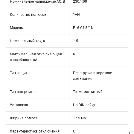
Номинальное напряжение АС, В
230/400
Количество полюсов
1+N
Модель
PL6-C1,5/1N
Номинальный ток, А
1.5
Максимальная отключающая
6
способность, кА
Тип защиты
Перегрузка и короткое
замыкание
Тип расцепителя
Термомагнитный
Установка
На DIN-рейку
Ширина полюса
17.5 мм
Характеристика отключения
C