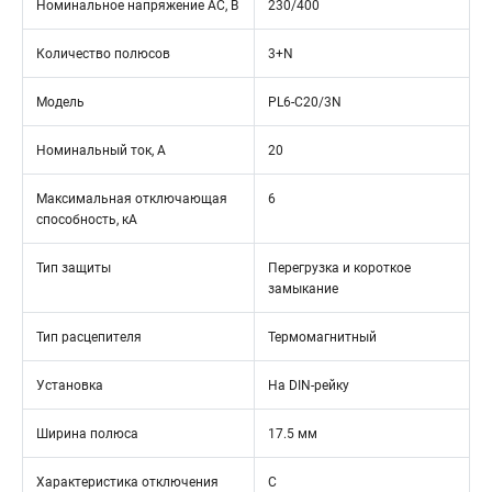
Номинальное напряжение АС, В
230/400
Количество полюсов
3+N
Модель
PL6-C20/3N
Номинальный ток, А
20
Максимальная отключающая
6
способность, кА
Тип защиты
Перегрузка и короткое
замыкание
Тип расцепителя
Термомагнитный
Установка
На DIN-рейку
Ширина полюса
17.5 мм
Характеристика отключения
C