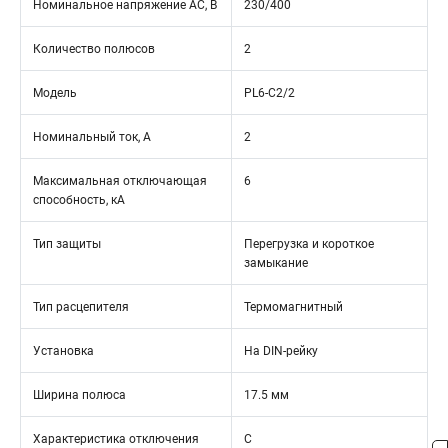
Номинальное напряжение АС, В
230/400
Количество полюсов
2
Модель
PL6-C2/2
Номинальный ток, А
2
Максимальная отключающая
6
способность, кА
Тип защиты
Перегрузка и короткое
замыкание
Тип расцепителя
Термомагнитный
Установка
На DIN-рейку
Ширина полюса
17.5 мм
Характеристика отключения
C