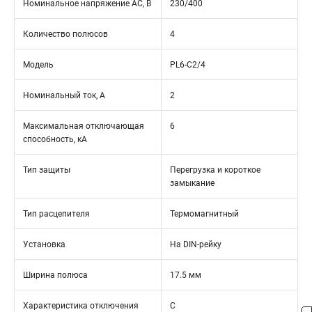
Номинальное напряжение АС, В
230/400
Количество полюсов
4
Модель
PL6-C2/4
Номинальный ток, А
2
Максимальная отключающая
6
способность, кА
Тип защиты
Перегрузка и короткое
замыкание
Тип расцепителя
Термомагнитный
Установка
На DIN-рейку
Ширина полюса
17.5 мм
Характеристика отключения
C