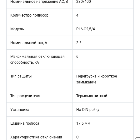
Номинальное напряжение АС, В
230/400
Количество полюсов
4
Модель
PL6-C2,5/4
Номинальный ток, А
2.5
Максимальная отключающая
6
способность, кА
Тип защиты
Перегрузка и короткое
замыкание
Тип расцепителя
Термомагнитный
Установка
На DIN-рейку
Ширина полюса
17.5 мм
Характеристика отключения
C