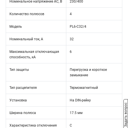
Номинальное напряжение АС, В
230/400
Количество полюсов
4
Модель
PL6-C32/4
Номинальный ток, А
32
Максимальная отключающая
6
способность, кА
Тип защиты
Перегрузка и короткое
замыкание
Тип расцепителя
Термомагнитный
Установка
На DIN-рейку
Задать вопрос
Ширина полюса
17.5 мм
Характеристика отключения
C