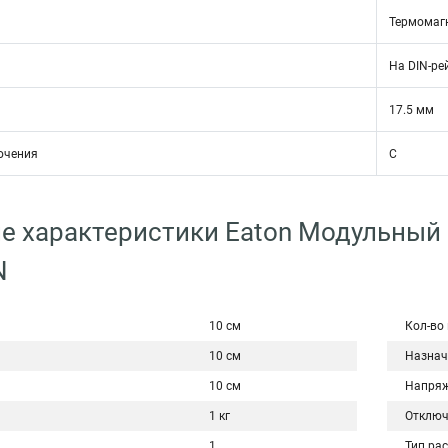
Термомаг
На DIN-ре
17.5 мм
ючения
C
е характеристики Eaton Модульный
N
10 см
Кол-во
10 см
Назнач
10 см
Напряж
1 кг
Отключ
1
Тип ра