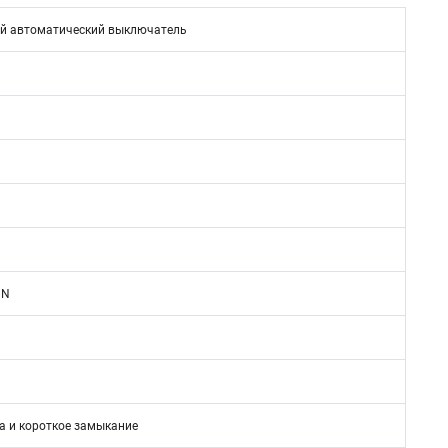
й автоматический выключатель
1N
а и короткое замыкание