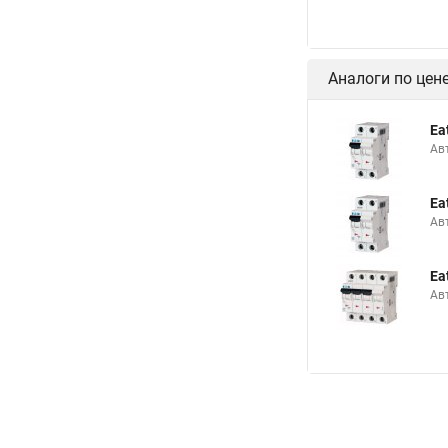
Аналоги по цен
Ea
Ав
Ea
Ав
Ea
Ав