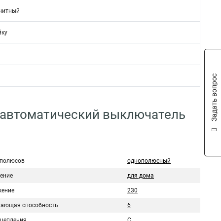
нитный
йку
Задать вопрос
 автоматический выключатель
 полюсов
однополюсный
ение
для дома
ение
230
ающая способность
6
сцепления
C