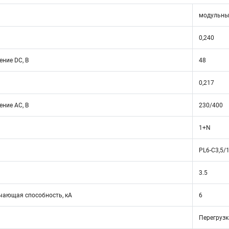
модульны
0,240
ние DC, В
48
0,217
ние АС, В
230/400
1+N
PL6-C3,5/
3.5
ающая способность, кА
6
Перегрузк