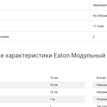
Термомаг
На DIN-ре
17.5 мм
ючения
C
е характеристики Eaton Модульный
10 см
Кол-во
10 см
Назнач
10 см
Напряж
1 кг
Отключ
1
Тип ра