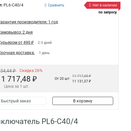
л:
PL6-C40/4
Сравнить
Нет в наличии
по запросу
Гарантия производителя: 1 год
Самовывоз: 2 дня
Курьером от 490 ₽
2-3 дней
Срочная доставка:
1 день
834,44 ₽
Скидка 26%
11 717,48 ₽
11 717,48 ₽
От 20 шт:
11 131,37 ₽
Цена за 1 шт.
Быстрый заказ
В корзину
ыключатель PL6-C40/4