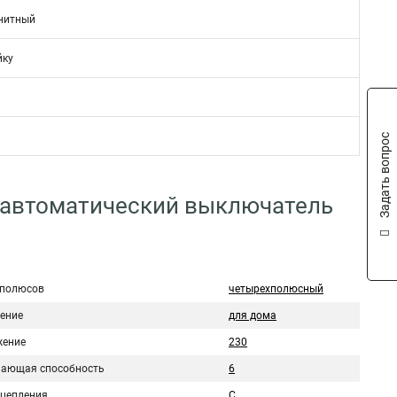
нитный
йку
Задать вопрос
 автоматический выключатель
 полюсов
четырехполюсный
ение
для дома
ение
230
ающая способность
6
сцепления
C