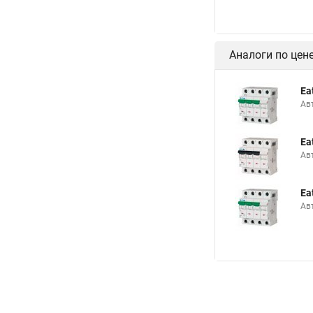
Ea
Ав
Ea
Ав
Ea
Ав
Аналоги по цен
Ea
Ав
Ea
Ав