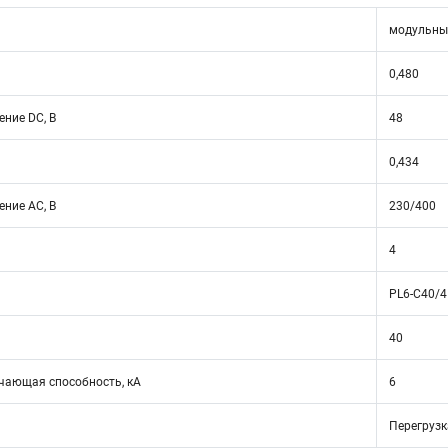
модульны
0,480
ние DC, В
48
0,434
ние АС, В
230/400
4
PL6-C40/4
40
ающая способность, кА
6
Перегрузк