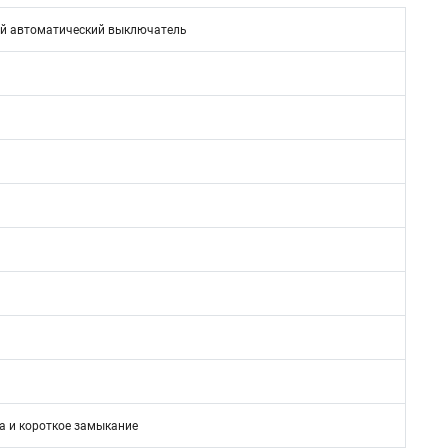
й автоматический выключатель
а и короткое замыкание