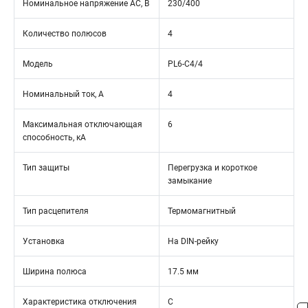
Номинальное напряжение АС, В
230/400
Количество полюсов
4
Модель
PL6-C4/4
Номинальный ток, А
4
Максимальная отключающая
6
способность, кА
Тип защиты
Перегрузка и короткое
замыкание
Тип расцепителя
Термомагнитный
Установка
На DIN-рейку
Ширина полюса
17.5 мм
Характеристика отключения
C