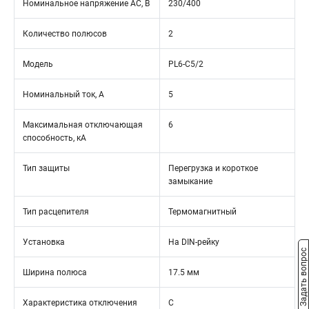
Номинальное напряжение АС, В
230/400
Количество полюсов
2
Модель
PL6-C5/2
Номинальный ток, А
5
Максимальная отключающая
6
способность, кА
Тип защиты
Перегрузка и короткое
замыкание
Тип расцепителя
Термомагнитный
Установка
На DIN-рейку
Задать вопрос
Ширина полюса
17.5 мм
Характеристика отключения
C