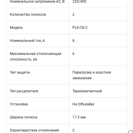
Номинальное напряжение АС, В
230/400
Количество полюсов
2
Модель
PL6-C8/2
Номинальный ток, А
8
Максимальная отключающая
6
способность, кА
Тип защиты
Перегрузка и короткое
замыкание
Тип расцепителя
Термомагнитный
Установка
На DIN-рейку
Ширина полюса
17.5 мм
Характеристика отключения
C