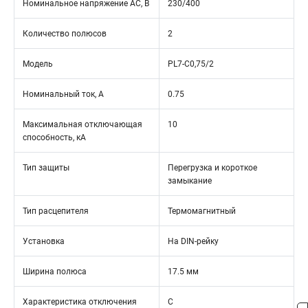
Номинальное напряжение АС, В
230/400
Количество полюсов
2
Модель
PL7-C0,75/2
Номинальный ток, А
0.75
Максимальная отключающая
10
способность, кА
Тип защиты
Перегрузка и короткое
замыкание
Тип расцепителя
Термомагнитный
Установка
На DIN-рейку
Ширина полюса
17.5 мм
Характеристика отключения
C