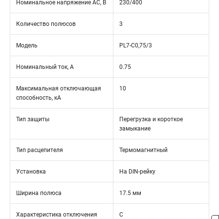
Номинальное напряжение АС, В
230/400
Количество полюсов
3
Модель
PL7-C0,75/3
Номинальный ток, А
0.75
Максимальная отключающая
10
способность, кА
Тип защиты
Перегрузка и короткое
замыкание
Тип расцепителя
Термомагнитный
Установка
На DIN-рейку
Ширина полюса
17.5 мм
Характеристика отключения
C