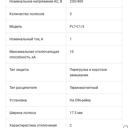
Номинальное напряжение АС, В
230/400
Количество полюсов
3
Модель
PL7-C1/3
Номинальный ток, А
1
Максимальная отключающая
10
способность, кА
Тип защиты
Перегрузка и короткое
замыкание
Тип расцепителя
Термомагнитный
Установка
На DIN-рейку
Ширина полюса
17.5 мм
Характеристика отключения
C