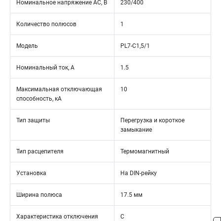
Номинальное напряжение АС, В
230/400
Количество полюсов
1
Модель
PL7-C1,5/1
Номинальный ток, А
1.5
Максимальная отключающая
10
способность, кА
Тип защиты
Перегрузка и короткое
замыкание
Тип расцепителя
Термомагнитный
Установка
На DIN-рейку
Ширина полюса
17.5 мм
Характеристика отключения
C