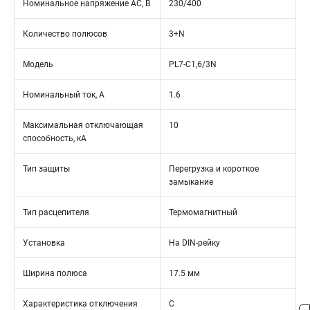
Номинальное напряжение АС, В
230/400
Количество полюсов
3+N
Модель
PL7-C1,6/3N
Номинальный ток, А
1.6
Максимальная отключающая
10
способность, кА
Тип защиты
Перегрузка и короткое
замыкание
Тип расцепителя
Термомагнитный
Установка
На DIN-рейку
Ширина полюса
17.5 мм
Характеристика отключения
C