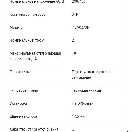
Номинальное напряжение АС, В
230/400
Количество полюсов
3+N
Модель
PL7-C2/3N
Номинальный ток, А
2
Максимальная отключающая
10
способность, кА
Тип защиты
Перегрузка и короткое
замыкание
Тип расцепителя
Термомагнитный
Установка
На DIN-рейку
Ширина полюса
17.5 мм
Характеристика отключения
C