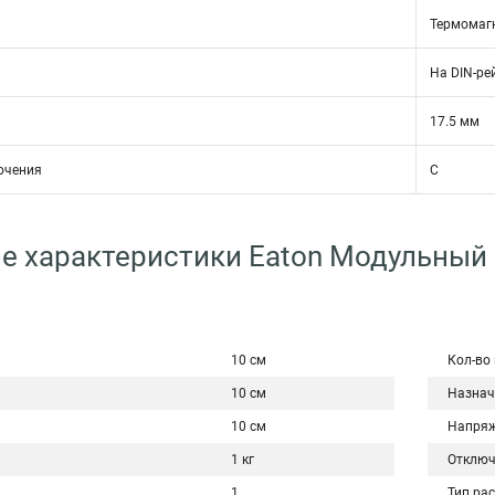
Термомаг
На DIN-ре
17.5 мм
ючения
C
е характеристики Eaton Модульный
10 см
Кол-во
10 см
Назнач
10 см
Напряж
1 кг
Отключ
1
Тип ра