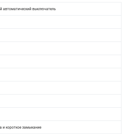
й автоматический выключатель
N
а и короткое замыкание