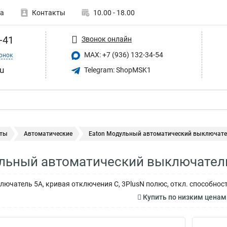
а
Контакты
10.00 - 18.00
-41
Звонок онлайн
MAX: +7 (936) 132-34-54
онок
u
Telegram: ShopMSK1
ты
Автоматические
Eaton Модульный автоматический выключател
ульный автоматический выключател
ючатель 5А, кривая отключения С, 3PlusN полюс, откл. способност
Купить по низким ценам