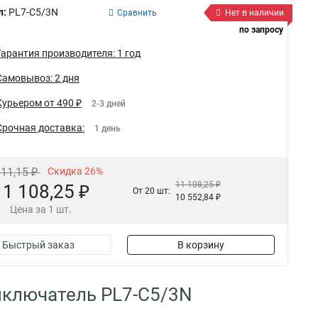
л:
PL7-C5/3N
Сравнить
Нет в наличии
по запросу
Гарантия производителя: 1 год
Самовывоз: 2 дня
Курьером от 490 ₽
2-3 дней
Срочная доставка:
1 день
011,15 ₽
Скидка 26%
11 108,25 ₽
11 108,25 ₽
От 20 шт:
10 552,84 ₽
Цена за 1 шт.
Быстрый заказ
В корзину
ыключатель PL7-C5/3N