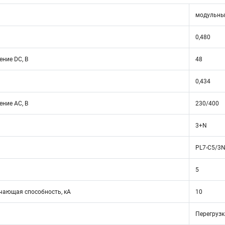
модульны
0,480
ние DC, В
48
0,434
ние АС, В
230/400
3+N
PL7-C5/3
5
ающая способность, кА
10
Перегрузк