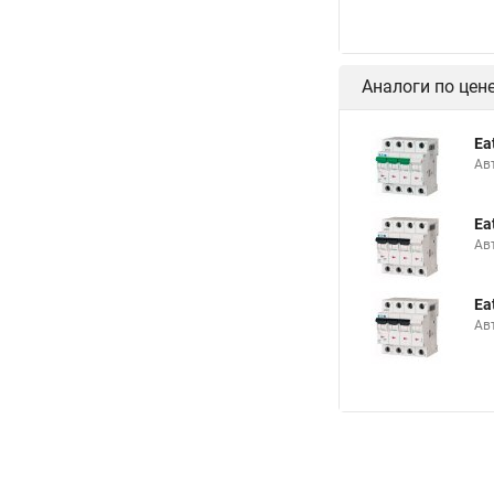
Аналоги по цен
Ea
Ав
Ea
Ав
Ea
Ав