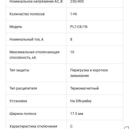
Номинальное напряжение АС, В
230/400
Количество полюсов
1+N
Модель
PL7-C8/1N
Номинальный ток, А
8
Максимальная отключающая
10
способность, кА
Тип защиты
Перегрузка и короткое
замыкание
Тип расцепителя
Термомагнитный
Установка
На DIN-рейку
Ширина полюса
17.5 мм
Характеристика отключения
C