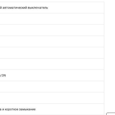
й автоматический выключатель
5/3N
а и короткое замыкание