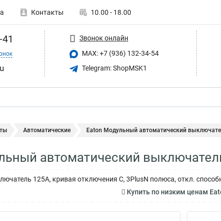
а
Контакты
10.00 - 18.00
-41
Звонок онлайн
MAX: +7 (936) 132-34-54
онок
u
Telegram: ShopMSK1
ты
Автоматические
Eaton Модульный автоматический выключател
ульный автоматический выключател
ючатель 125А, кривая отключения С, 3PlusN полюса, откл. способ
Купить по низким ценам Ea