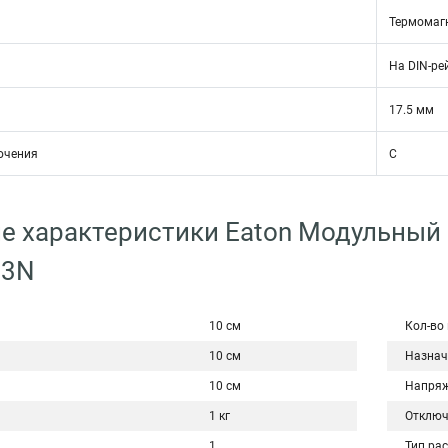
Термомаг
На DIN-ре
17.5 мм
ючения
C
е характеристики Eaton Модульный
/3N
10 см
Кол-во
10 см
Назнач
10 см
Напряж
1 кг
Отключ
1
Тип ра