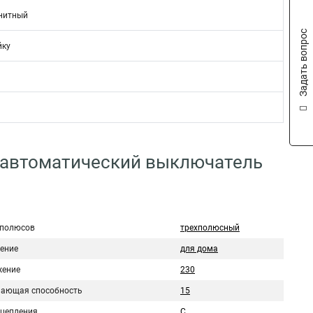
нитный
Задать вопрос
йку
 автоматический выключатель
 полюсов
трехполюсный
ение
для дома
ение
230
ающая способность
15
сцепления
C