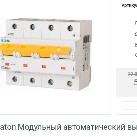
Артику
77 
Eaton Модульный автоматический в