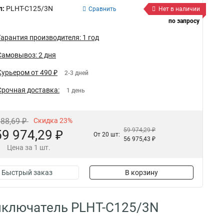
л:
PLHT-C125/3N
Сравнить
Нет в наличии
по запросу
Гарантия производителя: 1 год
Самовывоз: 2 дня
Курьером от 490 ₽
2-3 дней
Срочная доставка:
1 день
888,69 ₽
Скидка 23%
59 974,29 ₽
59 974,29 ₽
От 20 шт:
56 975,43 ₽
Цена за 1 шт.
Быстрый заказ
В корзину
ыключатель PLHT-C125/3N