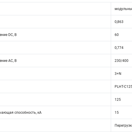
модульны
0,863
ние DC, В
60
0,774
ние АС, В
230/400
3+N
PLHT-C12
125
ающая способность, кА
15
Перегрузк