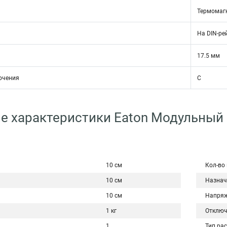
Термомаг
На DIN-ре
17.5 мм
ючения
C
е характеристики Eaton Модульный
2
10 см
Кол-во
10 см
Назнач
10 см
Напряж
1 кг
Отключ
1
Тип ра