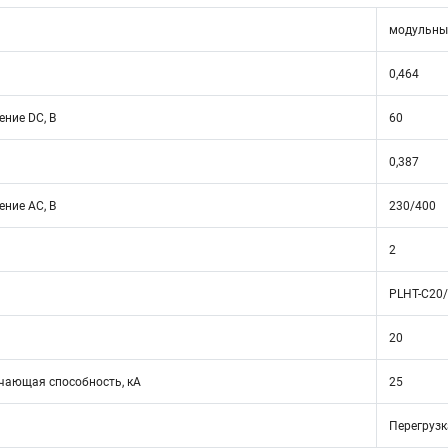
модульны
0,464
ние DC, В
60
0,387
ние АС, В
230/400
2
PLHT-C20
20
ающая способность, кА
25
Перегрузк