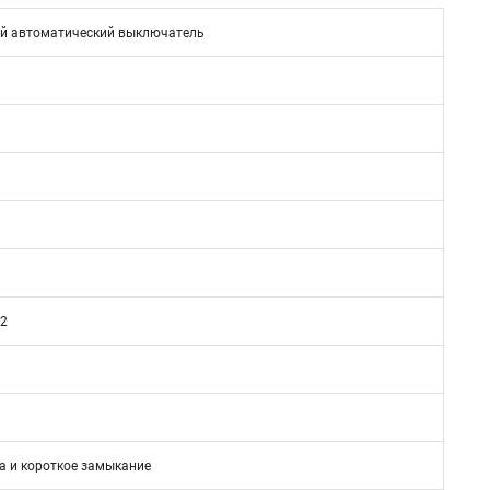
й автоматический выключатель
/2
а и короткое замыкание