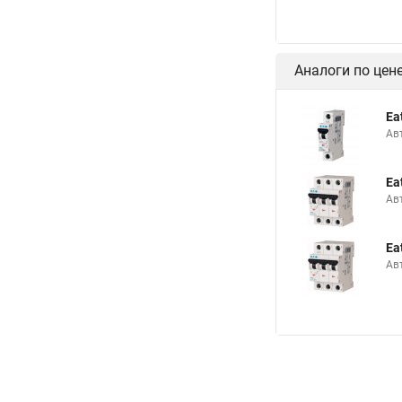
Аналоги по цен
Ea
Ав
Ea
Ав
Ea
Ав