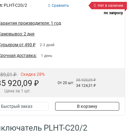
л:
PLHT-C20/2
Сравнить
Нет в наличии
по запросу
Гарантия производителя: 1 год
Самовывоз: 2 дня
Курьером от 490 ₽
2-3 дней
Срочная доставка:
1 день
889,01 ₽
Скидка 28%
35 920,09 ₽
35 920,09 ₽
От 20 шт:
34 124,31 ₽
Цена за 1 шт.
Быстрый заказ
В корзину
ыключатель PLHT-C20/2