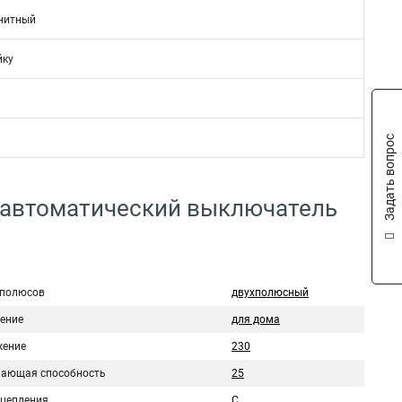
нитный
йку
Задать вопрос
 автоматический выключатель
 полюсов
двухполюсный
ение
для дома
ение
230
ающая способность
25
сцепления
C