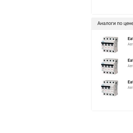
Аналоги по цен
Ea
Ав
Ea
Ав
Ea
Ав