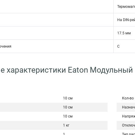
Термомаг
На DIN-ре
17.5 мм
ючения
C
е характеристики Eaton Модульный
4
10 см
Кол-во
10 см
Назнач
10 см
Напряж
1 кг
Отключ
1
Тип ра