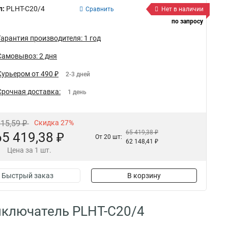
л:
PLHT-C20/4
Сравнить
Нет в наличии
по запросу
Гарантия производителя: 1 год
Самовывоз: 2 дня
Курьером от 490 ₽
2-3 дней
Срочная доставка:
1 день
615,59 ₽
Скидка 27%
65 419,38 ₽
65 419,38 ₽
От 20 шт:
62 148,41 ₽
Цена за 1 шт.
Быстрый заказ
В корзину
ыключатель PLHT-C20/4