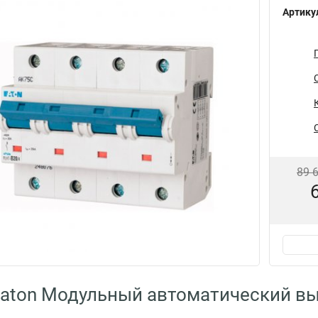
Артику
89 
aton Модульный автоматический в