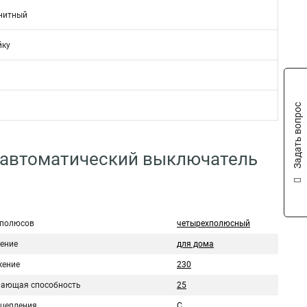
нитный
йку
Задать вопрос
 автоматический выключатель
 полюсов
четырехполюсный
ение
для дома
ение
230
ающая способность
25
сцепления
C