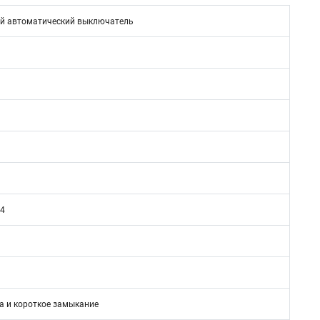
й автоматический выключатель
/4
а и короткое замыкание