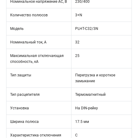
Номинальное напряжение АС, В
230/400
Количество полюсов
3+N
Модель
PLHT-C32/3N
Номинальный ток, А
32
Максимальная отключающая
25
способность, кА
Тип защиты
Перегрузка и короткое
замыкание
Тип расцепителя
Термомагнитный
Установка
На DIN-рейку
Ширина полюса
17.5 мм
Характеристика отключения
C