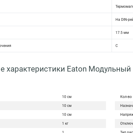
Термомаг
На DIN-ре
17.5 мм
ючения
C
е характеристики Eaton Модульный
4
10 см
Кол-во
10 см
Назнач
10 см
Напряж
1 кг
Отключ
1
Тип ра