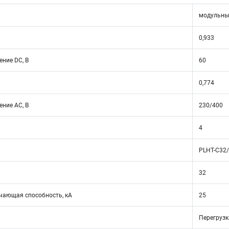
модульны
0,933
ние DC, В
60
0,774
ние АС, В
230/400
4
PLHT-C32
32
ающая способность, кА
25
Перегрузк