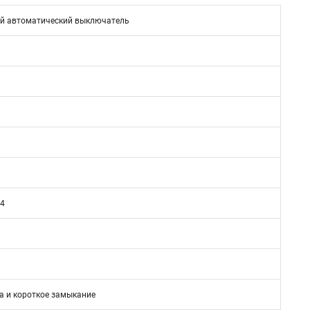
й автоматический выключатель
/4
а и короткое замыкание