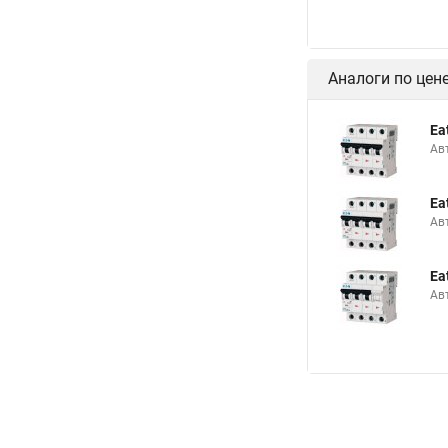
Аналоги по цен
Ea
Ав
Ea
Ав
Ea
Ав