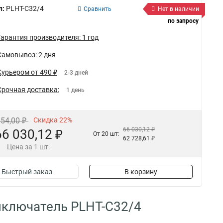
л:
PLHT-C32/4
Сравнить
Нет в наличии
по запросу
Гарантия производителя: 1 год
Самовывоз: 2 дня
Курьером от 490 ₽
2-3 дней
Срочная доставка:
1 день
654,00 ₽
Скидка 22%
66 030,12 ₽
66 030,12 ₽
От 20 шт:
62 728,61 ₽
Цена за 1 шт.
Быстрый заказ
В корзину
ыключатель PLHT-C32/4