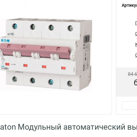
Артику
84 
aton Модульный автоматический в