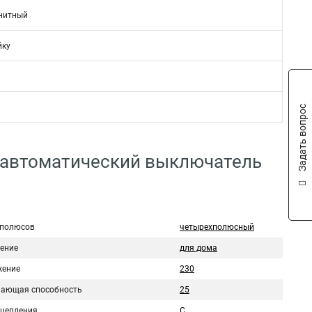
нитный
йку
Задать вопрос
 автоматический выключатель
 полюсов
четырехполюсный
ение
для дома
ение
230
ающая способность
25
сцепления
C