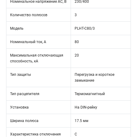
Номинальное напряжение АС, В
230/400
Количество полюсов
3
Модель
PLHT-C80/3
Номинальный ток, А
80
Максимальная отключающая
20
способность, кА
Тип защиты
Перегрузка и короткое
замыкание
Тип расцепителя
Термомагнитный
Установка
На DIN-рейку
Ширина полюса
17.5 мм
Характеристика отключения
C